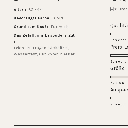
I am hap
étoiles
Trad
Alter
35 - 44
Bevorzugte Farbe
Gold
Qualitä
Grund zum Kauf
Für mich
Das gefällt mir besonders gut
Schlecht
Preis-L
Leicht zu tragen,
Nickelfrei,
Wasserfest,
Gut kombinierbar
Schlecht
É
Größe
0
s
Zu klein
u
Auspac
é
d
Schlecht
-
à
2