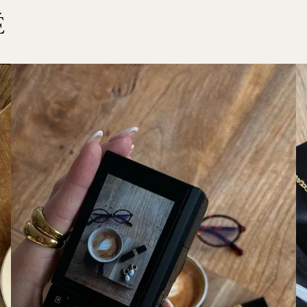
Taille de la zirc
É
Taille de la tu
Diamètre intérie
Tu souhaites ret
commande ? Chez
Poids : 0,47 g
jours
 pour effe
Remarque : les p
couleur peut va
Le droit de retou
personnalisés ni 
Les frais de reto
Instructions et 