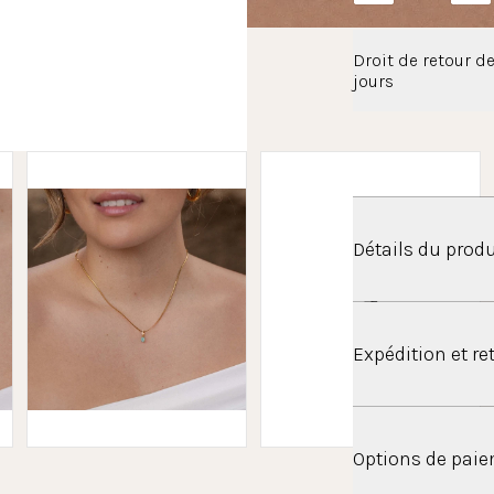
Droit de retour de
jours
Détails du produ
Tu es né en déce
Expédition et re
naissance. La b
présente une tur
grâce à sa surfa
Expédition
ornée de pierre
Options de pai
raffinée. Avec se