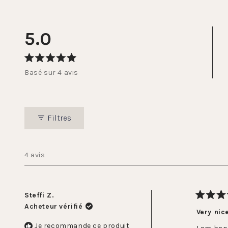
5.0
Noté
Basé sur 4 avis
5.0
sur
5
étoiles
Filtres
4 avis
Steffi Z.
Noté
Acheteur vérifié
5
Very nic
sur
5
Je recommande ce produit