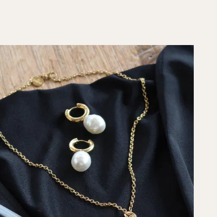
one : 1 mm
rquoise : 6 mm x 4 mm
ur de l'attache : 5 mm
ourner un ou plusieurs articles de ta 
 PURELEI, tu disposes d’un délai de 
30 
ctuer un retour.
ierres étant des produits naturels, leur
rier légèrement.
r dans les 30 jours ne s’applique pas aux bijoux 
au calendrier de l’Avent.
ur sont à ta charge.  

informations complètes ici : 
FAQ Retours