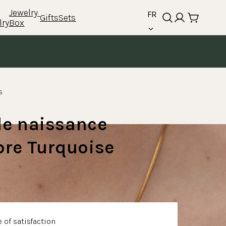
language
Jewelry 
FR
Gifts
Sets
lry
Box
Cliquez
s
pour
faire
de naissance
défiler
jusqu'aux
re Turquoise
avis
 of satisfaction