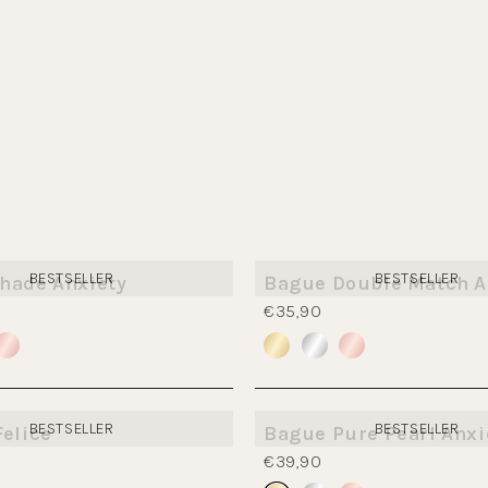
BESTSELLER
BESTSELLER
hade Anxiety
Bague Double Match A
€35,90
BESTSELLER
BESTSELLER
Felice
Bague Pure Pearl Anxi
€39,90