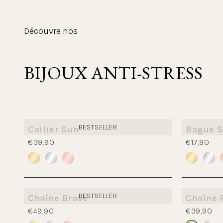
Découvre nos
BIJOUX ANTI-STRESS
BESTSELLER
Collier Sun
Bague S
€39,90
€17,90
BESTSELLER
Chaîne Brave
Chaîne 
€49,90
€39,90