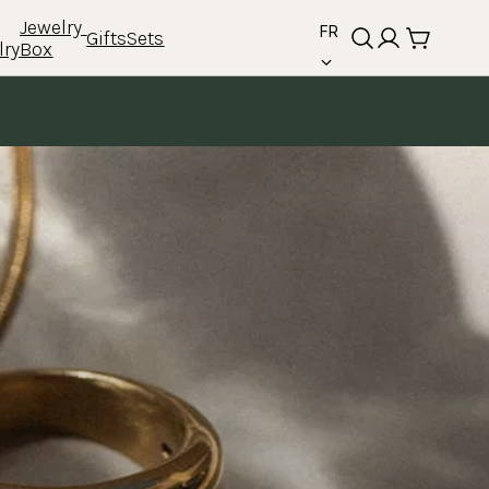
language
Jewelry 
FR
Gifts
Sets
lry
Box