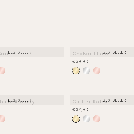
BESTSELLER
BESTSELLER
Sun
Choker I'Lalo
€39,90
BESTSELLER
BESTSELLER
hade Anxiety
Collier Kalea
€32,90