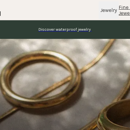
Fine 
Jewelry
Jewe
Discover waterproof jewelry 