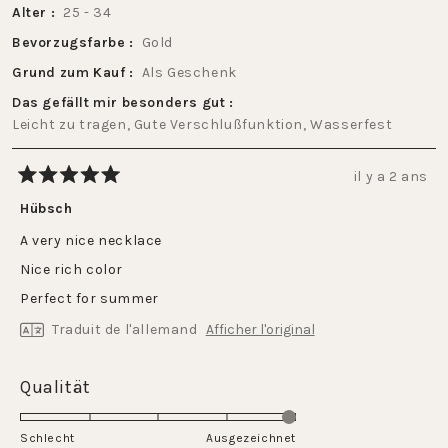
Alter
25 - 34
Bevorzugsfarbe
Gold
Grund zum Kauf
Als Geschenk
Das gefällt mir besonders gut
Leicht zu tragen,
Gute Verschlußfunktion,
Wasserfest
il y a 2 ans
Noté
5
Hübsch
sur
5
A very nice necklace
étoiles
Nice rich color
Perfect for summer
Traduit de l'allemand
Afficher l'original
Évalué
Qualität
5.0
sur
Schlecht
Ausgezeichnet