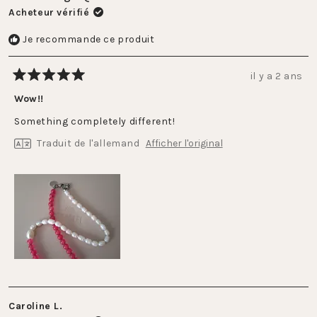
Acheteur vérifié
Je recommande ce produit
il y a 2 ans
Noté
5
Wow!!
sur
5
Something completely different!
étoiles
Traduit de l'allemand
Afficher l'original
Caroline L.