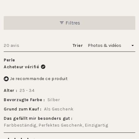
5
étoiles
Filtres
Chargement...
20 avis
Trier
Perle
Acheteur vérifié
Je recommande ce produit
Alter
25 - 34
Bevorzugte Farbe
Silber
Grund zum Kauf
Als Geschenk
Das gefällt mir besonders gut
Farbbeständig,
Perfektes Geschenk,
Einzigartig