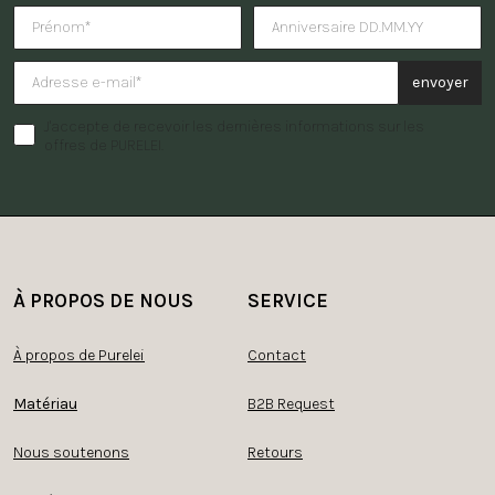
Tu veux recevoir une surprise po
envoyer
J'accepte de recevoir les dernières informations sur les
offres de PURELEI.
À PROPOS DE NOUS
SERVICE
À propos de Purelei
Contact
Matériau
B2B Request
Nous soutenons
Retours