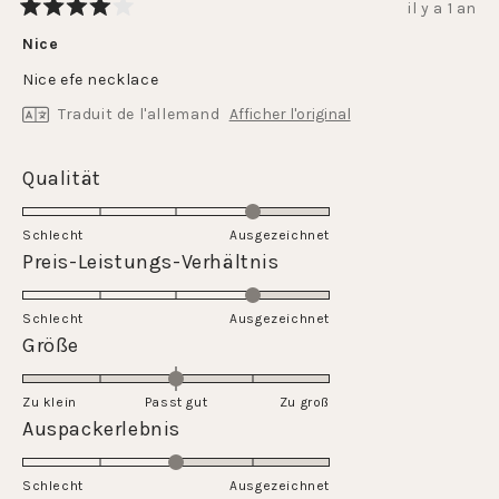
il y a 1 an
Noté
4
Nice
sur
5
Nice efe necklace
étoiles
Traduit de l'allemand
Afficher l'original
Évalué
Qualität
4.0
sur
Schlecht
Ausgezeichnet
une
Évalué
Preis-Leistungs-Verhältnis
échelle
4.0
de
sur
Schlecht
1
Ausgezeichnet
une
Évalué
Größe
à
échelle
0.0
5
de
sur
Zu klein
Passt gut
1
Zu groß
une
Évalué
Auspackerlebnis
à
échelle
3.0
5
de
sur
Schlecht
-2
Ausgezeichnet
une