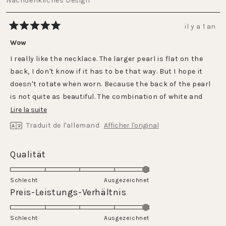
Nachdenkliches Design
il y a 1 an
Noté
5
Wow
sur
5
I really like the necklace. The larger pearl is flat on the
étoiles
back, I don't know if it has to be that way. But I hope it
doesn't rotate when worn. Because the back of the pearl
is not quite as beautiful. The combination of white and
pink is really nice
En
Lire la suite
savoir
Traduit de l'allemand
Afficher l'original
plus
sur
Évalué
Qualität
cet
5.0
avis
sur
Schlecht
Ausgezeichnet
une
Évalué
Preis-Leistungs-Verhältnis
échelle
5.0
de
sur
Schlecht
1
Ausgezeichnet
une