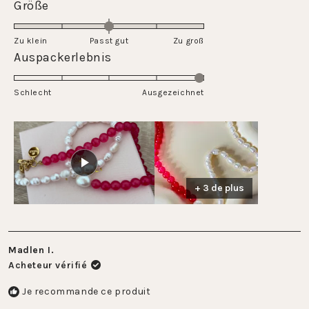
Évalué
Größe
à
échelle
0.0
5
de
sur
Zu klein
Passt gut
1
Zu groß
une
Évalué
Auspackerlebnis
à
échelle
5.0
5
de
sur
Schlecht
-2
Ausgezeichnet
une
à
échelle
2
de
1
à
5
+ 3 de plus
Madlen I.
Acheteur vérifié
Je recommande ce produit