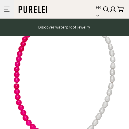
language
Skip to
FR
content
Discover waterproof jewelry 