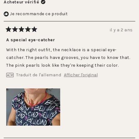
Acheteur vérifié
Je recommande ce produit
il y a 2 ans
Noté
5
A special eye-catcher
sur
5
With the right outfit, the necklace is a special eye-
étoiles
catcher. The pearls have grooves, you have to know that.
The pink pearls look like they're keeping their color.
Traduit de l'allemand
Afficher l'original