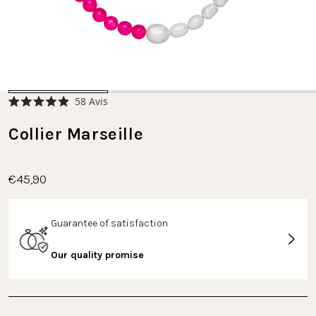
Cliquez
58
Avis
Noté
pour
4.9
faire
Collier Marseille
sur
5
défiler
étoiles
jusqu'aux
avis
€45,90
Guarantee of satisfaction
Our quality promise