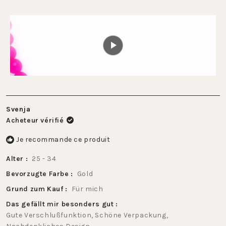
à
échelle
2
de
1
à
5
Svenja
Acheteur vérifié
Je recommande ce produit
Alter
25 - 34
Bevorzugte Farbe
Gold
Grund zum Kauf
Für mich
Das gefällt mir besonders gut
Gute Verschlußfunktion,
Schöne Verpackung,