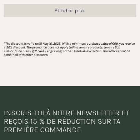
Chargement...
Afficher plus
*
The discount is valid until May 10, 2026. With a minimum purchase value of €69, you receive 
a 20% discount. The promotion does not apply to Fine Jewelry products, Jewelry Box 
subscription plans, gift cards, engraving, or the Essentials Collection. This offer cannot be 
combined with other discounts.
INSCRIS-TOI À NOTRE NEWSLETTER ET 
REÇOIS 15 % DE RÉDUCTION SUR TA 
PREMIÈRE COMMANDE