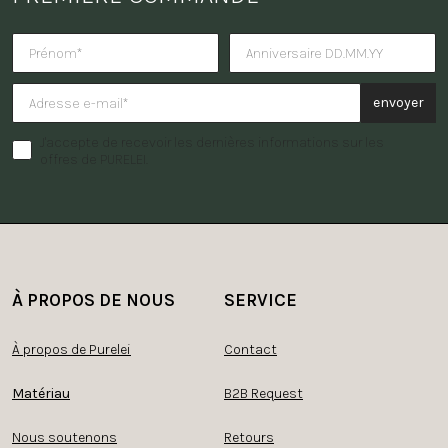
Tu veux recevoir une surprise po
envoyer
J'accepte de recevoir les dernières informations sur les
offres de PURELEI.
À PROPOS DE NOUS
SERVICE
À propos de Purelei
Contact
Matériau
B2B Request
Nous soutenons
Retours