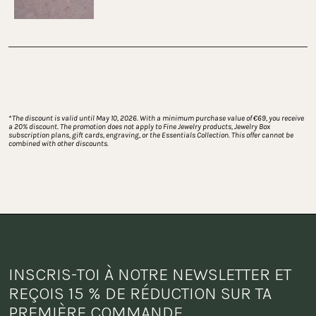
Chargement...
*
The discount is valid until May 10, 2026. With a minimum purchase value of €69, you receive 
a 20% discount. The promotion does not apply to Fine Jewelry products, Jewelry Box 
subscription plans, gift cards, engraving, or the Essentials Collection. This offer cannot be 
combined with other discounts.
INSCRIS-TOI À NOTRE NEWSLETTER ET 
REÇOIS 15 % DE RÉDUCTION SUR TA 
PREMIÈRE COMMANDE