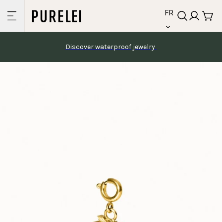
language
Skip to
FR
content
Discover waterproof jewelry 