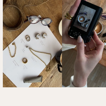
Tu souhaites retourner un ou plusieurs articles de ta 
commande ? Chez PURELEI, tu disposes d’un délai de 
30 jours
 pour effectuer un retour.
Le droit de retour dans les 30 jours ne s’applique pas 
aux bijoux personnalisés ni au calendrier de l’Avent.
Les frais de retour sont à ta charge.  

Instructions et informations complètes ici : 
FAQ 
Retours