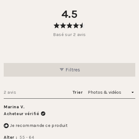
4.5
Noté
Basé sur 2 avis
4.5
sur
5
étoiles
Filtres
Chargement...
2 avis
Trier
Marina V.
Acheteur vérifié
Je recommande ce produit
Alter
55 - 64