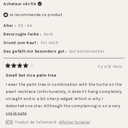
Acheteur vérifié
Je recommande ce produit
Alter
35 - 44
Bevorzugte Farbe
Gold
Grund zum Kauf
Für mich
Das gefällt mir besonders gut
Gut kombinierbar
il y a 12 mois
Noté
4
Small but nice palm tree
sur
5
I wear the palm tree in combination with the turtle on the
étoiles
pearl necklace. Unfortunately, it doesn't hang completely
straight and is a bit sharp-edged. Which is why I
deducted one star. Although the complaining is on a very
high level.
En
Lire la suite
savoir
Traduit de l'allemand
Afficher l'original
plus