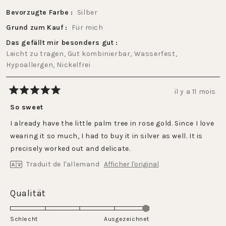
Bevorzugte Farbe
Silber
Grund zum Kauf
Für mich
Das gefällt mir besonders gut
Leicht zu tragen,
Gut kombinierbar,
Wasserfest,
Hypoallergen,
Nickelfrei
il y a 11 mois
Noté
5
So sweet
sur
5
I already have the little palm tree in rose gold. Since I love
étoiles
wearing it so much, I had to buy it in silver as well. It is
precisely worked out and delicate.
Traduit de l'allemand
Afficher l'original
Évalué
Qualität
5.0
sur
Schlecht
Ausgezeichnet
une